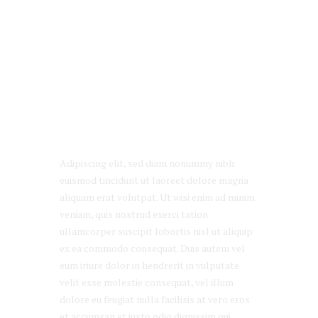
APRIL 14, 2016
Catering Services for Fabulous 
Corporate Events
Adipiscing elit, sed diam nonummy nibh
euismod tincidunt ut laoreet dolore magna
aliquam erat volutpat. Ut wisi enim ad minim
veniam, quis nostrud exerci tation
ullamcorper suscipit lobortis nisl ut aliquip
ex ea commodo consequat. Duis autem vel
eum iriure dolor in hendrerit in vulputate
velit esse molestie consequat, vel illum
dolore eu feugiat nulla facilisis at vero eros
et accumsan et iusto odio dignissim qui