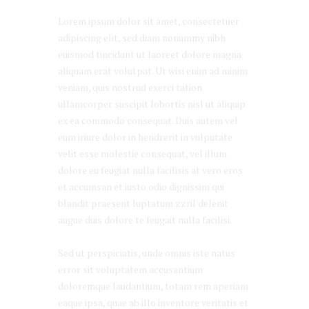
Lorem ipsum dolor sit amet, consectetuer
adipiscing elit, sed diam nonummy nibh
euismod tincidunt ut laoreet dolore magna
aliquam erat volutpat. Ut wisi enim ad minim
veniam, quis nostrud exerci tation
ullamcorper suscipit lobortis nisl ut aliquip
ex ea commodo consequat. Duis autem vel
eum iriure dolor in hendrerit in vulputate
velit esse molestie consequat, vel illum
dolore eu feugiat nulla facilisis at vero eros
et accumsan et iusto odio dignissim qui
blandit praesent luptatum zzril delenit
augue duis dolore te feugait nulla facilisi.
Sed ut perspiciatis, unde omnis iste natus
error sit voluptatem accusantium
doloremque laudantium, totam rem aperiam
eaque ipsa, quae ab illo inventore veritatis et