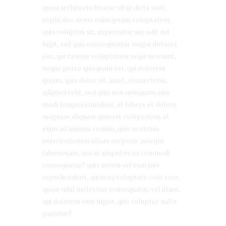
quasi architecto beatae vitae dicta sunt,
explicabo. nemo enim ipsam voluptatem,
quia voluptas sit, aspernatur aut odit aut
fugit, sed quia consequuntur magni dolores
eos, qui ratione voluptatem sequi nesciunt,
neque porro quisquam est, qui dolorem
ipsum, quia dolor sit, amet, consectetur,
adipisci velit, sed quia non numquam eius
modi tempora incidunt, ut labore et dolore
magnam aliquam quaerat voluptatem. ut
enim ad minima veniam, quis nostrum
exercitationem ullam corporis suscipit
laboriosam, nisi ut aliquid ex ea commodi
consequatur? quis autem vel eum iure
reprehenderit, qui in ea voluptate velit esse,
quam nihil molestiae consequatur, vel illum,
qui dolorem eum fugiat, quo voluptas nulla
pariatur?